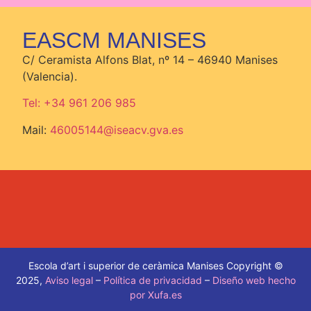
EASCM MANISES
C/ Ceramista Alfons Blat, nº 14 – 46940 Manises
(Valencia).
Tel: +34 961 206 985
Mail:
46005144@iseacv.gva.es
Escola d’art i superior de ceràmica Manises Copyright ©
2025,
Aviso legal
–
Política de privacidad
–
Diseño web hecho
por Xufa.es