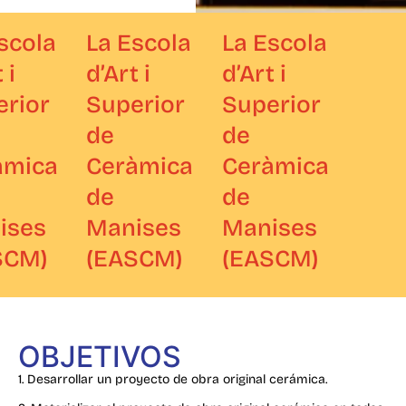
scola
La Escola
La Escola
i
d’Art i
d’Art i
rior
Superior
Superior
de
de
mica
Ceràmica
Ceràmica
de
de
ses
Manises
Manises
CM)
(EASCM)
(EASCM)
OBJETIVOS
1. Desarrollar un proyecto de obra original cerámica.