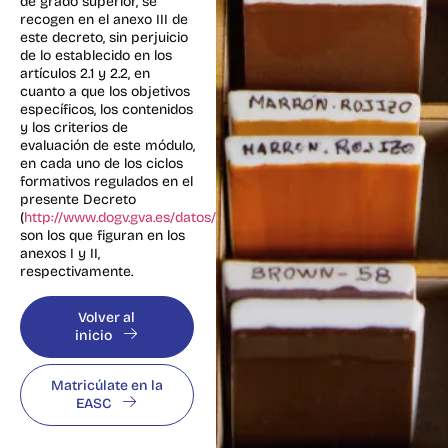
de grado superior, se
recogen en el anexo III de
este decreto, sin perjuicio
de lo establecido en los
artículos 2.1 y 2.2, en
cuanto a que los objetivos
específicos, los contenidos
y los criterios de
evaluación de este módulo,
en cada uno de los ciclos
formativos regulados en el
presente Decreto
(
http://www.dogv.gva.es/datos/2011/09/13/pdf/2011_9341.pdf
),
son los que figuran en los
anexos I y II,
respectivamente.
Volver al
inicio
Matricúlate en la
EASC