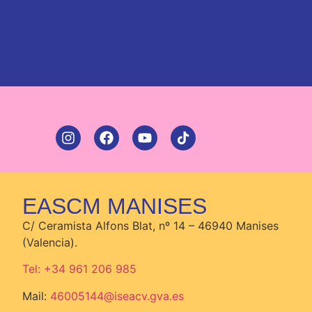
EASCM MANISES
C/ Ceramista Alfons Blat, nº 14 – 46940 Manises
(Valencia).
Tel: +34 961 206 985
Mail:
46005144@iseacv.gva.es