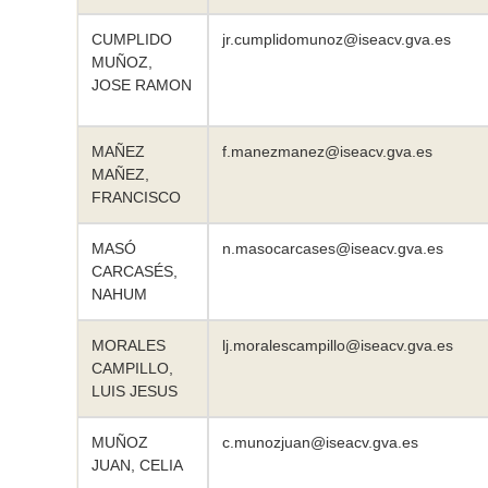
CUMPLIDO
jr.cumplidomunoz@iseacv.gva.es
MUÑOZ,
JOSE RAMON
MAÑEZ
f.manezmanez@iseacv.gva.es
MAÑEZ,
FRANCISCO
MASÓ
n.masocarcases@iseacv.gva.es
CARCASÉS,
NAHUM
MORALES
lj.moralescampillo@iseacv.gva.es
CAMPILLO,
LUIS JESUS
MUÑOZ
c.munozjuan@iseacv.gva.es
JUAN, CELIA