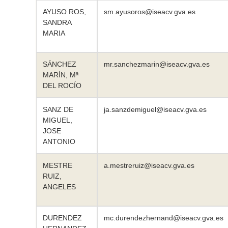
AYUSO ROS,
sm.ayusoros@iseacv.gva.es
SANDRA
MARIA
SÁNCHEZ
mr.sanchezmarin@iseacv.gva.es
MARÍN, Mª
DEL ROCÍO
SANZ DE
ja.sanzdemiguel@iseacv.gva.es
MIGUEL,
JOSE
ANTONIO
MESTRE
a.mestreruiz@iseacv.gva.es
RUIZ,
ANGELES
DURENDEZ
mc.durendezhernand@iseacv.gva.es