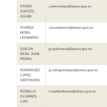
OTERO
j.oterocortes@iseacv.gva.es
CORTÉS,
JULIÁN
POVEDA
l.povedamora@iseacv.gva.es
MORA,
LEONARDO
QUILON
jp.quilonresa@iseacv.gva.es
RESA, JUAN
PEDRO
RODRIGUEZ
g.rodriguezlopez@iseacv.gva.es
LOPEZ,
GERTRUDIS
ROSELLO
l.roselloolivares@iseacv.gva.es
OLIVARES,
LUIS