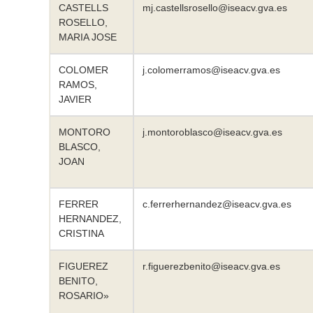
CASTELLS
mj.castellsrosello@iseacv.gva.es
ROSELLO,
MARIA JOSE
COLOMER
j.colomerramos@iseacv.gva.es
RAMOS,
JAVIER
MONTORO
j.montoroblasco@iseacv.gva.es
BLASCO,
JOAN
FERRER
c.ferrerhernandez@iseacv.gva.es
HERNANDEZ,
CRISTINA
FIGUEREZ
r.figuerezbenito@iseacv.gva.es
BENITO,
ROSARIO»