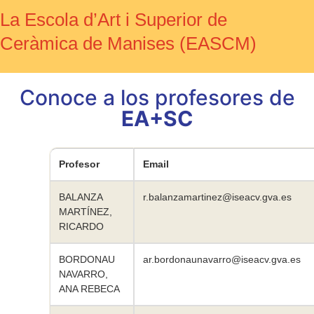
La Escola d’Art i Superior de
Ceràmica de Manises (EASCM)
Conoce a los profesores de
EA+SC
Profesor
Email
BALANZA
r.balanzamartinez@iseacv.gva.es
MARTÍNEZ,
RICARDO
BORDONAU
ar.bordonaunavarro@iseacv.gva.es
NAVARRO,
ANA REBECA