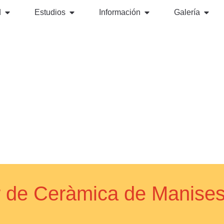
d
Estudios
Información
Galería
ior de Ceràmica de Manis