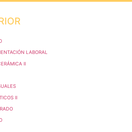
RIOR
O
RIENTACIÓN LABORAL
CERÁMICA II
ISUALES
ICOS II
GRADO
O