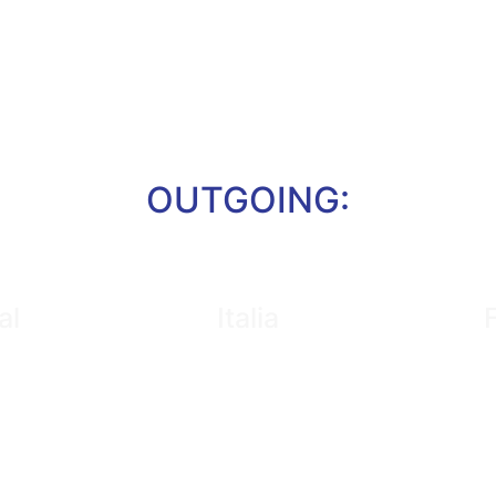
OUTGOING:
al
Italia