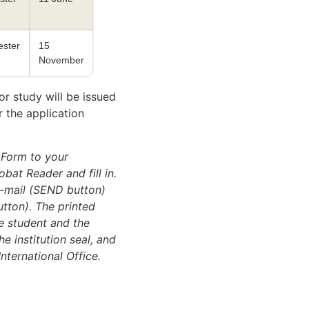
ester
15
November
r study will be issued
 the application
 Form to your
bat Reader and fill in.
e-mail (SEND button)
utton). The printed
e student and the
e institution seal, and
nternational Office.