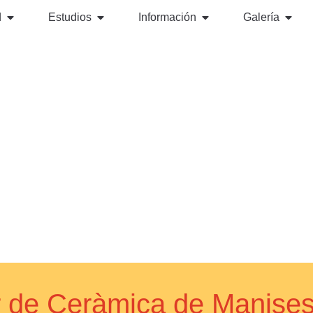
d
Estudios
Información
Galería
ior de Ceràmica de Manis