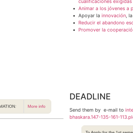
cualificaciones exigidas
Animar a los jóvenes a 
Apoyar la
innovación
, l
Reducir el abandono es
Promover la cooperación
DEADLINE
MATION
:
More info
Send them by e-mail to
int
bhaskara.147-135-161-113.p
To Apply for the 1st seme