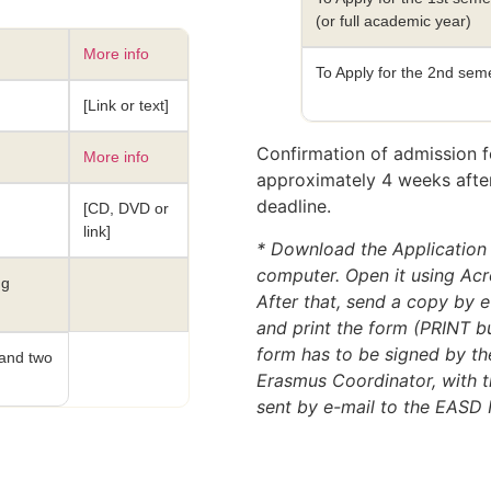
(or full academic year)
More info
To Apply for the 2nd sem
[Link or text]
Confirmation of admission fo
More info
approximately 4 weeks after
deadline.
[CD, DVD or
link]
* Download the Application
computer. Open it using Acro
ng
After that, send a copy by 
and print the form (PRINT b
form has to be signed by th
 and two
Erasmus Coordinator, with th
sent by e-mail to the EASD I