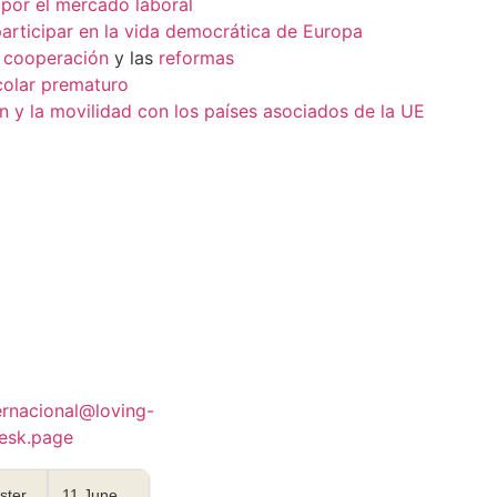
 por el mercado laboral
participar en la vida democrática de Europa
a
cooperación
y las
reformas
colar prematuro
 y la movilidad con los países asociados de la UE
ernacional@loving-
lesk.page
ster
11 June