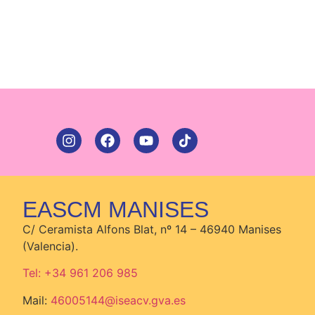
EASCM MANISES
C/ Ceramista Alfons Blat, nº 14 – 46940 Manises
(Valencia).
Tel: +34 961 206 985
Mail:
46005144@iseacv.gva.es