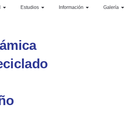
d
Estudios
Información
Galería
rámica
eciclado
eño