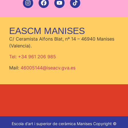
EASCM MANISES
C/ Ceramista Alfons Blat, nº 14 – 46940 Manises
(Valencia).
Tel: +34 961 206 985
Mail:
46005144@iseacv.gva.es
Escola d’art i superior de ceràmica Manises Copyright ©