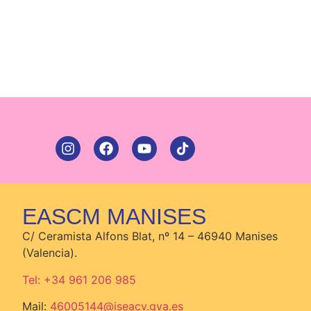
EASCM MANISES
C/ Ceramista Alfons Blat, nº 14 – 46940 Manises
(Valencia).
Tel: +34 961 206 985
Mail:
46005144@iseacv.gva.es