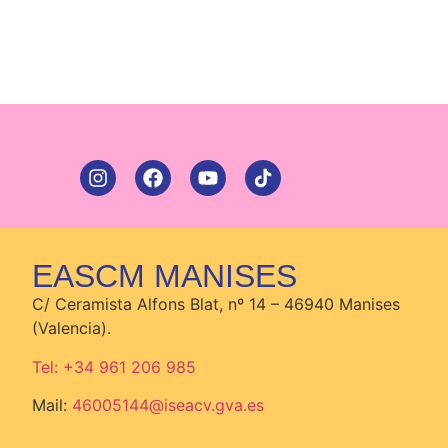
EASCM MANISES
C/ Ceramista Alfons Blat, nº 14 – 46940 Manises
(Valencia).
Tel: +34 961 206 985
Mail:
46005144@iseacv.gva.es